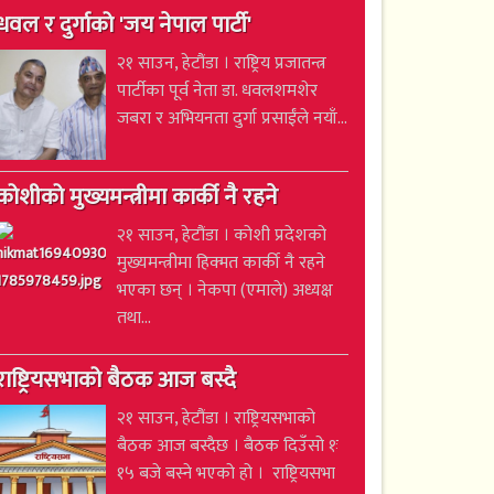
धवल र दुर्गाको 'जय नेपाल पार्टी'
२१ साउन, हेटौंडा । राष्ट्रिय प्रजातन्त्र
पार्टीका पूर्व नेता डा. धवलशमशेर
जबरा र अभियनता दुर्गा प्रसाईंले नयाँ...
कोशीको मुख्यमन्त्रीमा कार्की नै रहने
२१ साउन, हेटौंडा । कोशी प्रदेशको
मुख्यमन्त्रीमा हिक्मत कार्की नै रहने
भएका छन् । नेकपा (एमाले) अध्यक्ष
तथा...
राष्ट्रियसभाको बैठक आज बस्दै
२१ साउन, हेटौंडा । राष्ट्रियसभाको
बैठक आज बस्दैछ । बैठक दिउँसो १ः
१५ बजे बस्ने भएको हो । राष्ट्रियसभा