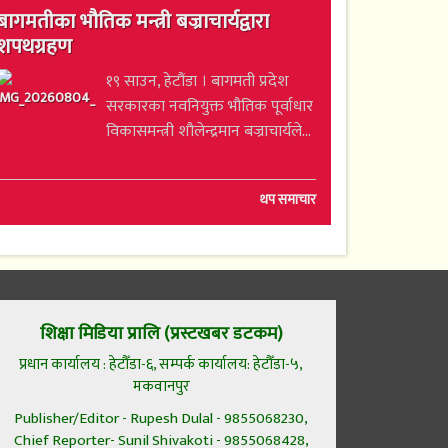
बागमतीका भौतिक मन्त्री बज्राचार्यद्वारा
शपथग्रहण
१९ साउन, हेटौंडा । बागमती प्रदेश
सरकारका नवनियुक्त भौतिक पूर्वाधार
विकासमन्त्री शौलेन्द्रमान बज्राचार्यले...
थप समाचार
शिक्षा मिडिया प्रालि (प्रस्टखबर डटकम)
प्रधान कार्यालय : हेटौँडा-६, सम्पर्क कार्यालय: हेटौँडा-५,
मकवानपुर
Publisher/Editor - Rupesh Dulal - 9855068230,
Chief Reporter- Sunil Shivakoti - 9855068428,