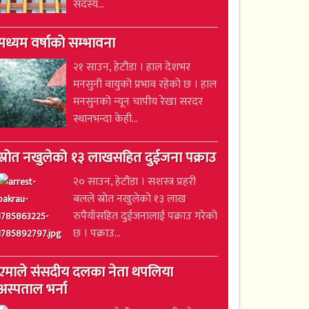
सदस्य...
मध्यम वर्षाको सम्भावना
२१ साउन, हेटौंडा । हाल देशभर
मनसुनी वायुको प्रभाव रहेको छ । हाल
मनसुनको न्यून चापीय रेखा सरदर
स्थानभन्दा केही...
स्रोत नखुलेको १३ लाखसहित दुईजना पक्राउ
२० साउन, हेटौंडा । सशस्त्र प्रहरी
बलले स्रोत नखुलेको १३ लाख
रुपैयाँसहित दुईजनालाई पक्राउ गरेको
छ । पक्राउ...
एमाले संसदीय दलका नेता थपलिया
अस्पताल भर्ना