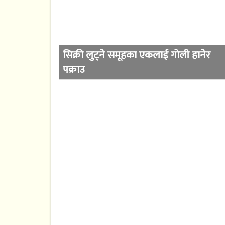
सिक्री लुट्ने समूहका एकलाई गोली हानेर
पक्राउ