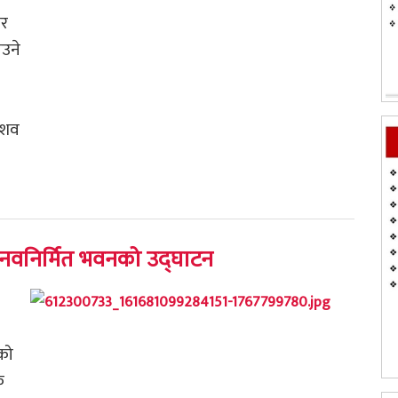
ार
उने
 शव
ङको नवनिर्मित भवनको उद्घाटन
को
क