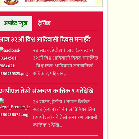
अपडेट न्युज
ट्रेन्डिङ
आज ३२औँ विश्व आदिवासी दिवस मनाइँदै
२४ साउन, हेटौंडा । आज (अगस्ट ९)
३२औँ विश्व आदिवासी दिवस मनाइँदैछ
। विश्वभरका आदिवासी जनजातिको
अधिकार, पहिचान,...
एनपीएल तेस्रो संस्करण कात्तिक ९ गतेदेखि
२४ साउन, हेटौंडा । नेपाल क्रिकेट
सङ्घ (क्यान) ले नेपाल प्रिमियर लिग
(एनपीएल) को तेस्रो संस्करण आगामी
कात्तिक ९ देखि...