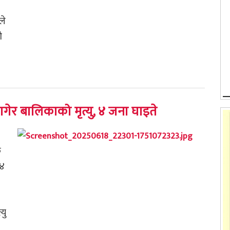
ले
ै
ेर बालिकाको मृत्यु, ४ जना घाइते
क
 ४
यु