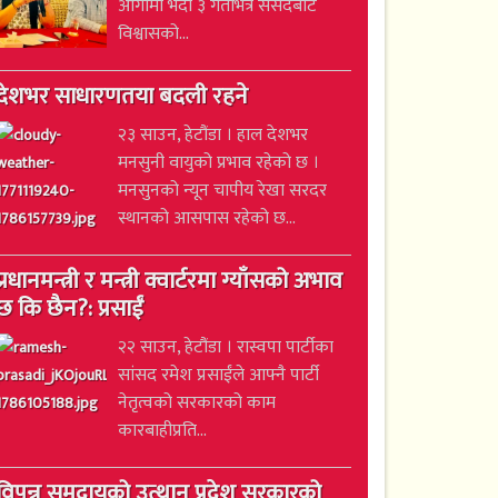
आगामी भदौ ३ गतेभित्र संसदबाट
विश्वासको...
देशभर साधारणतया बदली रहने
२३ साउन, हेटौंडा । हाल देशभर
मनसुनी वायुको प्रभाव रहेको छ ।
मनसुनको न्यून चापीय रेखा सरदर
स्थानको आसपास रहेको छ...
प्रधानमन्त्री र मन्त्री क्वार्टरमा ग्याँसको अभाव
छ कि छैन?: प्रसाईं
२२ साउन, हेटौंडा । रास्वपा पार्टीका
सांसद रमेश प्रसाईंले आफ्नै पार्टी
नेतृत्वको सरकारको काम
कारबाहीप्रति...
विपन्न समुदायको उत्थान प्रदेश सरकारको