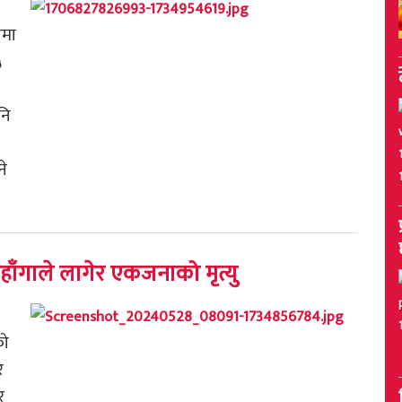
ामा
५
पनि
ने
ँगाले लागेर एकजनाको मृत्यु
को
र
बर