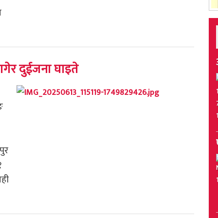
ा
गेर दुईजना घाइते
ङ
पुर
१
ोही