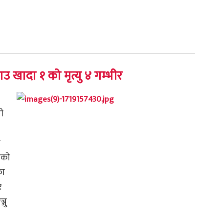
 खादा १ को मृत्यु ४ गम्भीर
ी
ा
ाको
का
र
्जु