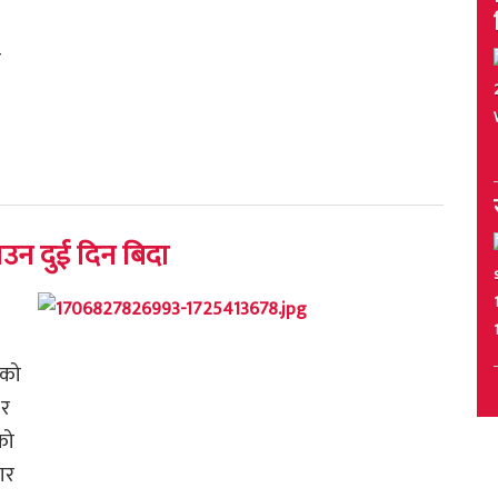
ो
ाउन दुई दिन बिदा
एको
 र
को
ार