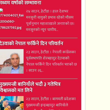
मध्यम वर्षाको सम्भावना
२४ साउन, हेटौंडा । हाल देशभर
मनसुनी वायुको प्रभाव रहेको मौसम
पूर्वानुमान महाशाखाले जनाएको छ।
मनसुनको न्यून चापीय...
देउवाको नेपाल फर्किने दिन परिवर्तन
२३ साउन, हेटौंडा । नेपाली कांग्रेसका
पूर्वसभापति शेरबहादुर देउवाको
नेपाल फर्किने दिन परिवर्तन भएको छ
। साउन २६...
मुख्यमन्त्री बानियाँले भदौ ३ गतेभित्र
विश्वासको मत लिने
२३ साउन, हेटौंडा । बागमती प्रदेशका
मुख्यमन्त्री इन्द्रबहादुर बानियाँले