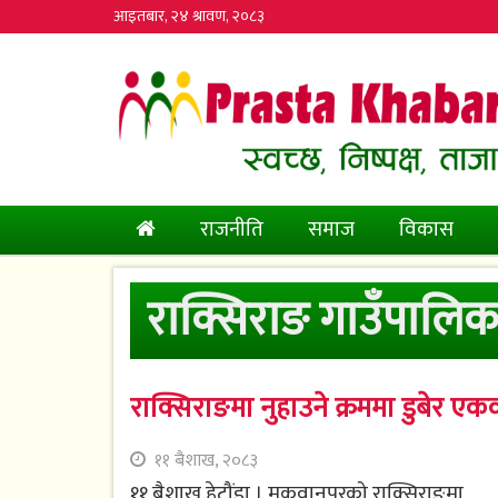
आइतबार, २४ श्रावण, २०८३
(current)
राजनीति
समाज
विकास
राक्सिराङ गाउँपालिक
राक्सिराङमा नुहाउने क्रममा डुबेर एकको
११ बैशाख, २०८३
११ बैशाख,हेटौंडा । मकवानपुरको राक्सिराङमा