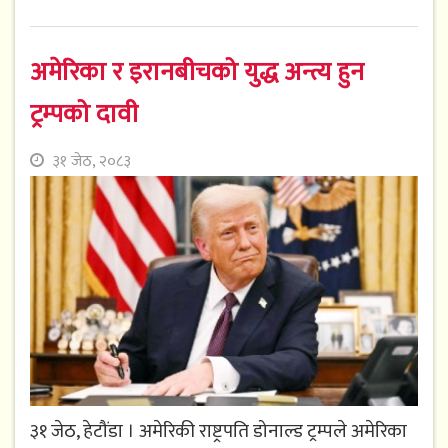
अमेरिका र इरानबीचको युद्ध अन्त्य हुन
ट्रम्पको दावी
३१ जेठ, २०८३
३१ जेठ, हेटौंडा । अमेरिकी राष्ट्रपति डोनाल्ड ट्रम्पले अमेरिका