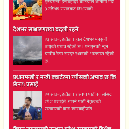
मुख्यमन्त्री इन्द्रबहादुर बानियाँले आगामी भदौ
३ गतेभित्र संसदबाट विश्वासको...
देशभर साधारणतया बदली रहने
२३ साउन, हेटौंडा । हाल देशभर मनसुनी
वायुको प्रभाव रहेको छ । मनसुनको न्यून
चापीय रेखा सरदर स्थानको आसपास रहेको
छ...
प्रधानमन्त्री र मन्त्री क्वार्टरमा ग्याँसको अभाव छ कि
छैन?: प्रसाईं
२२ साउन, हेटौंडा । रास्वपा पार्टीका सांसद
रमेश प्रसाईंले आफ्नै पार्टी नेतृत्वको
सरकारको काम कारबाहीप्रति...