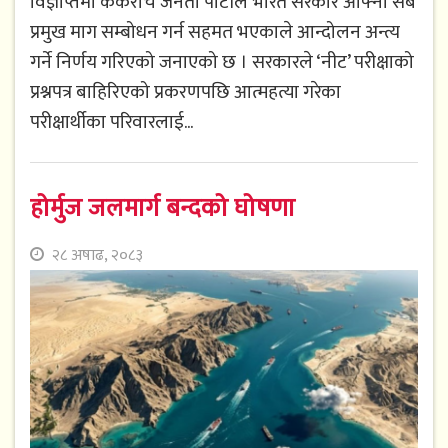
विज्ञप्तिमा ककरोच जनता पार्टीले भारत सरकार आफ्ना सबै
प्रमुख माग सम्बोधन गर्न सहमत भएकाले आन्दोलन अन्त्य
गर्ने निर्णय गरिएको जनाएको छ । सरकारले ‘नीट’ परीक्षाको
प्रश्नपत्र बाहिरिएको प्रकरणपछि आत्महत्या गरेका
परीक्षार्थीका परिवारलाई...
होर्मुज जलमार्ग बन्दको घोषणा
२८ अषाढ, २०८३