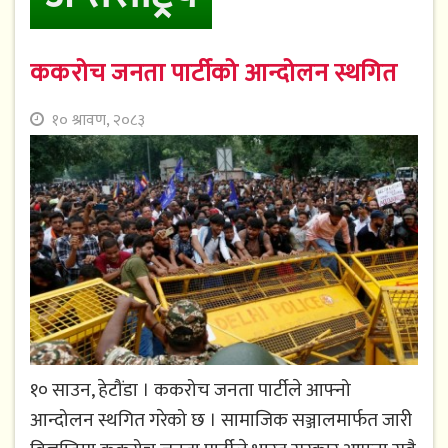
ककरोच जनता पार्टीको आन्दोलन स्थगित
१० श्रावण, २०८३
१० साउन, हेटौंडा । ककरोच जनता पार्टीले आफ्नो
आन्दोलन स्थगित गरेको छ । सामाजिक सञ्जालमार्फत जारी