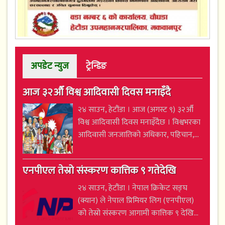
अपडेट न्युज
ट्रेन्डिङ
आज ३२औँ विश्व आदिवासी दिवस मनाइँदै
२४ साउन, हेटौंडा । आज (अगस्ट ९) ३२औँ
विश्व आदिवासी दिवस मनाइँदैछ । विश्वभरका
आदिवासी जनजातिको अधिकार, पहिचान,...
एनपीएल तेस्रो संस्करण कात्तिक ९ गतेदेखि
२४ साउन, हेटौंडा । नेपाल क्रिकेट सङ्घ
(क्यान) ले नेपाल प्रिमियर लिग (एनपीएल)
को तेस्रो संस्करण आगामी कात्तिक ९ देखि...