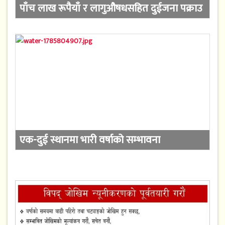
पाँच लाख रूपैयाँ र लागुऔषधसहित दुईजना पक्राउ
एक-दुई स्थानमा भारी वर्षाको सम्भावना