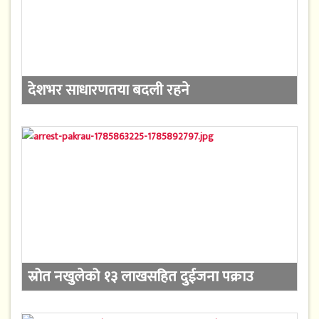
देशभर साधारणतया बदली रहने
स्रोत नखुलेको १३ लाखसहित दुईजना पक्राउ