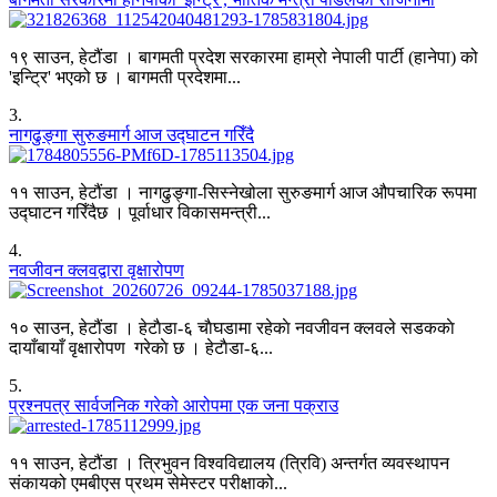
१९ साउन, हेटौंडा । बागमती प्रदेश सरकारमा हाम्रो नेपाली पार्टी (हानेपा) को
'इन्ट्रि' भएको छ । बागमती प्रदेशमा...
3
.
नागढुङ्गा सुरुङमार्ग आज उद्घाटन गरिँदै
११ साउन, हेटौंडा । नागढुङ्गा-सिस्नेखोला सुरुङमार्ग आज औपचारिक रूपमा
उद्घाटन गरिँदैछ । पूर्वाधार विकासमन्त्री...
4
.
नवजीवन क्लवद्वारा वृक्षारोपण
१० साउन, हेटौंडा । हेटाैडा-६ चाैघडामा रहेकाे नवजीवन क्लवले सडककाे
दायाँबायाँ वृक्षारोपण गरेकाे छ । हेटाैडा-६...
5
.
प्रश्नपत्र सार्वजनिक गरेको आरोपमा एक जना पक्राउ
११ साउन, हेटौंडा । त्रिभुवन विश्वविद्यालय (त्रिवि) अन्तर्गत व्यवस्थापन
संकायको एमबीएस प्रथम सेमेस्टर परीक्षाको...