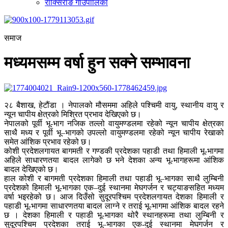
राक्सिराङ गाउँपालिका
समाज
मध्यमसम्म वर्षा हुन सक्ने सम्भावना
२८ बैशाख, हेटौंडा । नेपालको मौसममा अहिले पश्चिमी वायु, स्थानीय वायु र
न्यून चापीय क्षेत्रको मिश्रित प्रभाव देखिएको छ।
नेपालको पूर्वी भू-भाग नजिक तल्लो वायुमण्डलमा रहेको न्यून चापीय क्षेत्रका
साथै मध्य र पूर्वी भू–भागको उपल्लो वायुमण्डलमा रहेको न्यून चापीय रेखाको
समेत आंशिक प्रभाव रहेको छ।
कोशी प्रदेशलगायत बागमती र गण्डकी प्रदेशका पहाडी तथा हिमाली भू-भागमा
अहिले साधारणतया बादल लागेको छ भने देशका अन्य भू-भागहरूमा आंशिक
बादल देखिएको छ।
हाल कोशी र बागमती प्रदेशका हिमाली तथा पहाडी भू–भागका साथै लुम्बिनी
प्रदेशको हिमाली भू-भागका एक–दुई स्थानमा मेघगर्जन र चट्याङसहित मध्यम
वर्षा भइरहेको छ। आज दिउँसो सुदूरपश्चिम प्रदेशलगायत देशका हिमाली र
पहाडी भू-भागमा साधारणतया बादल लाग्ने र तराई भू-भागमा आंशिक बादल रहने
छ । देशका हिमाली र पहाडी भू-भागका थोरै स्थानहरूमा तथा लुम्बिनी र
सुदूरपश्चिम प्रदेशका तराई भू–भागका एक-दुई स्थानमा मेघगर्जन र