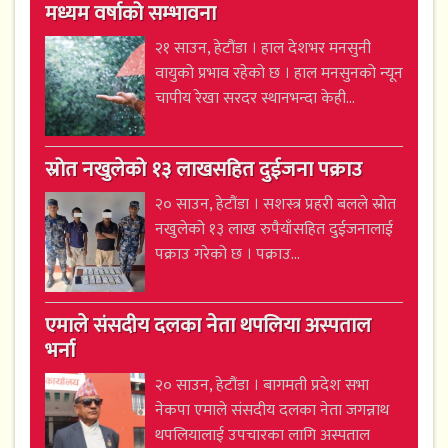
मध्यम वर्षाको सम्भावना
२१ साउन, हेटौंडा । हाल देशभर मनसुनी
वायुको प्रभाव रहेको छ । हाल मनसुनको न्यून
चापीय रेखा सरदर स्थानभन्दा केही...
स्रोत नखुलेको १३ लाखसहित दुईजना पक्राउ
२० साउन, हेटौंडा । सशस्त्र प्रहरी बलले स्रोत
नखुलेको १३ लाख रुपैयाँसहित दुईजनालाई
पक्राउ गरेको छ । पक्राउ...
एमाले संसदीय दलका नेता थपलिया अस्पताल
भर्ना
२० साउन, हेटौंडा । बागमती प्रदेश सभा
नेकपा एमाले संसदीय दलका नेता जगन्नाथ
थपलियालाई उपचारका लागि अस्पताल