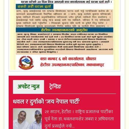
अपडेट न्युज
ट्रेन्डिङ
धवल र दुर्गाको 'जय नेपाल पार्टी'
२१ साउन, हेटौंडा । राष्ट्रिय प्रजातन्त्र पार्टीका
पूर्व नेता डा. धवलशमशेर जबरा र अभियनता
दुर्गा प्रसाईंले नयाँ...