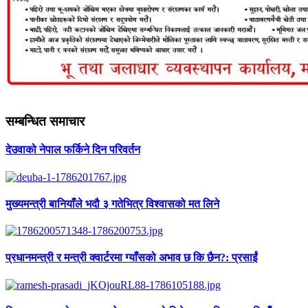
सम्बन्धित समाचार
देउवाको नेपाल फर्किने दिन परिवर्तन
मुख्यमन्त्री बानियाँले भदौ ३ गतेभित्र विश्वासको मत लिने
प्रधानमन्त्री र मन्त्री क्वार्टरमा ग्याँसको अभाव छ कि छैन?: प्रसाईं