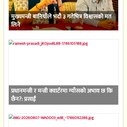
मुख्यमन्त्री बानियाँले भदौ ३ गतेभित्र विश्वासको मत
लिने
प्रधानमन्त्री र मन्त्री क्वार्टरमा ग्याँसको अभाव छ कि
छैन?: प्रसाईं