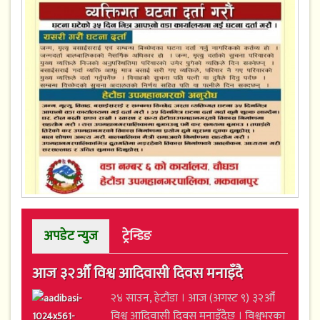
अपडेट न्युज
ट्रेन्डिङ
आज ३२औँ विश्व आदिवासी दिवस मनाइँदै
२४ साउन, हेटौंडा । आज (अगस्ट ९) ३२औँ
विश्व आदिवासी दिवस मनाइँदैछ । विश्वभरका