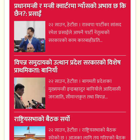
प्रधानमन्त्री र मन्त्री क्वार्टरमा ग्याँसको अभाव छ कि
छैन?: प्रसाईं
२२ साउन, हेटौंडा । रास्वपा पार्टीका सांसद
रमेश प्रसाईंले आफ्नै पार्टी नेतृत्वको
सरकारको काम कारबाहीप्रति...
विपन्न समुदायको उत्थान प्रदेश सरकारको विशेष
प्राथमिकता: बानियाँ
२२ साउन, हेटौंडा । बागमती प्रदेशका
मुख्यमन्त्री इन्द्रबहादुर बानियाँले आदिवासी
जनजाति, सीमान्तकृत तथा विपन्न...
राष्ट्रियसभाको बैठक सर्यो
२२ साउन, हेटौंडा । राष्ट्रियसभाको बैठक
सरेको छ । आजका लागि तय गरिएको बैठक