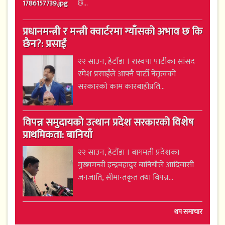
छ...
प्रधानमन्त्री र मन्त्री क्वार्टरमा ग्याँसको अभाव छ कि
छैन?: प्रसाईं
२२ साउन, हेटौंडा । रास्वपा पार्टीका सांसद
रमेश प्रसाईंले आफ्नै पार्टी नेतृत्वको
सरकारको काम कारबाहीप्रति...
विपन्न समुदायको उत्थान प्रदेश सरकारको विशेष
प्राथमिकता: बानियाँ
२२ साउन, हेटौंडा । बागमती प्रदेशका
मुख्यमन्त्री इन्द्रबहादुर बानियाँले आदिवासी
जनजाति, सीमान्तकृत तथा विपन्न...
थप समाचार