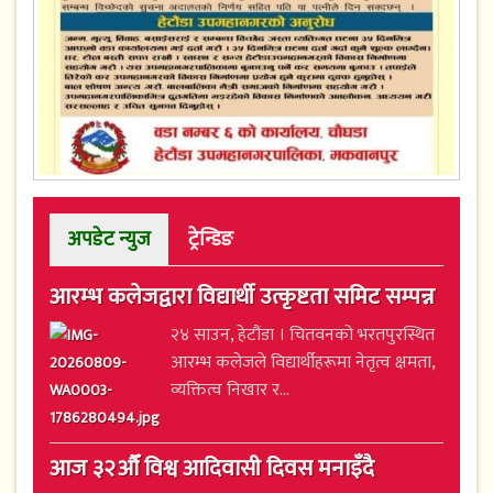
अपडेट न्युज
ट्रेन्डिङ
आरम्भ कलेजद्वारा विद्यार्थी उत्कृष्टता समिट सम्पन्न
२४ साउन, हेटौंडा । चितवनको भरतपुरस्थित
आरम्भ कलेजले विद्यार्थीहरूमा नेतृत्व क्षमता,
व्यक्तित्व निखार र...
आज ३२औँ विश्व आदिवासी दिवस मनाइँदै