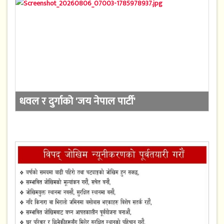
धवल र दुर्गाको 'जय नेपाल पार्टी'