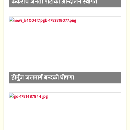
ककरोच जनता पार्टीको आन्दोलन स्थगित
होर्मुज जलमार्ग बन्दको घोषणा