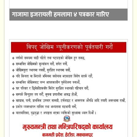
गाजामा इजरायली हमलामा ४ पत्रकार मारिए