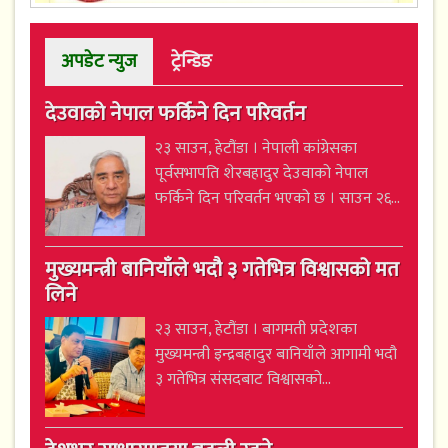
अपडेट न्युज
ट्रेन्डिङ
देउवाको नेपाल फर्किने दिन परिवर्तन
२३ साउन, हेटौंडा । नेपाली कांग्रेसका
पूर्वसभापति शेरबहादुर देउवाको नेपाल
फर्किने दिन परिवर्तन भएको छ । साउन २६...
मुख्यमन्त्री बानियाँले भदौ ३ गतेभित्र विश्वासको मत
लिने
२३ साउन, हेटौंडा । बागमती प्रदेशका
मुख्यमन्त्री इन्द्रबहादुर बानियाँले आगामी भदौ
३ गतेभित्र संसदबाट विश्वासको...