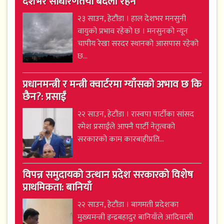
देशभर साधारणतया बदली रहने
२३ साउन, हेटौंडा । हाल देशभर मनसुनी
वायुको प्रभाव रहेको छ । मनसुनको न्यून
चापीय रेखा सरदर स्थानको आसपास रहेको
छ...
प्रधानमन्त्री र मन्त्री क्वार्टरमा ग्याँसको अभाव छ कि
छैन?: प्रसाईं
२२ साउन, हेटौंडा । रास्वपा पार्टीका सांसद
रमेश प्रसाईंले आफ्नै पार्टी नेतृत्वको
सरकारको काम कारबाहीप्रति...
विपन्न समुदायको उत्थान प्रदेश सरकारको विशेष
प्राथमिकता: बानियाँ
२२ साउन, हेटौंडा । बागमती प्रदेशका
मुख्यमन्त्री इन्द्रबहादुर बानियाँले आदिवासी