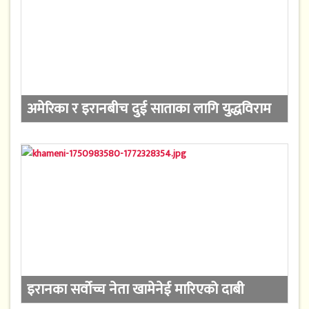
अमेरिका र इरानबीच दुई साताका लागि युद्धविराम
इरानका सर्वोच्च नेता खामेनेई मारिएको दाबी