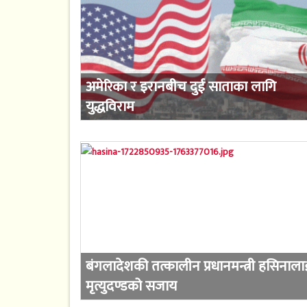
अमेरिका र इरानबीच दुई साताका लागि
युद्धविराम
बंगलादेशकी तत्कालीन प्रधानमन्त्री हसिनाला
मृत्युदण्डको सजाय