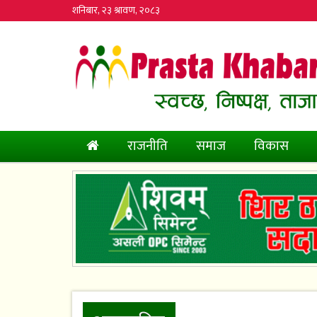
शनिबार, २३ श्रावण, २०८३
(current)
राजनीति
समाज
विकास