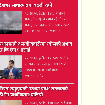
देशभर साधारणतया बदली रहने
२३ साउन, हेटौंडा । हाल देशभर
मनसुनी वायुको प्रभाव रहेको छ ।
मनसुनको न्यून चापीय रेखा सरदर
स्थानको आसपास रहेको छ...
प्रधानमन्त्री र मन्त्री क्वार्टरमा ग्याँसको अभाव
छ कि छैन?: प्रसाईं
२२ साउन, हेटौंडा । रास्वपा पार्टीका
सांसद रमेश प्रसाईंले आफ्नै पार्टी
नेतृत्वको सरकारको काम
कारबाहीप्रति...
विपन्न समुदायको उत्थान प्रदेश सरकारको
विशेष प्राथमिकता: बानियाँ
२२ साउन, हेटौंडा । बागमती प्रदेशका