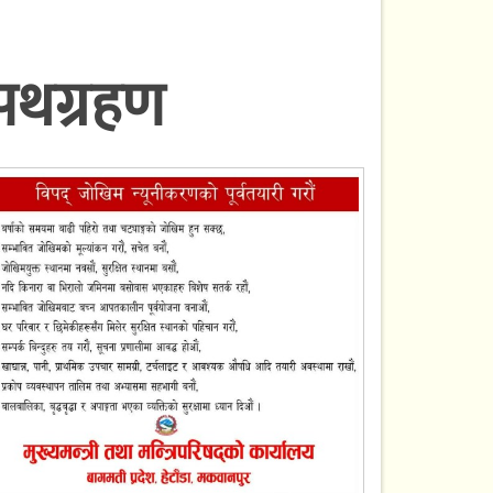
 शपथग्रहण