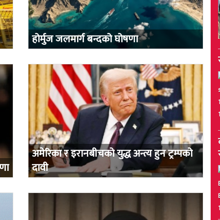
होर्मुज जलमार्ग बन्दको घोषणा
अमेरिका र इरानबीचको युद्ध अन्त्य हुन ट्रम्पको
षणा
दावी