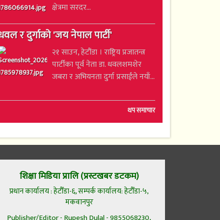
क्षेत्रमा सरदर...
धवल र दुर्गाको 'जय नेपाल पार्टी'
२१ साउन, हेटौंडा । राष्ट्रिय प्रजातन्त्र
पार्टीका पूर्व नेता डा. धवलशमशेर
जबरा र अभियनता दुर्गा प्रसाईंले नयाँ...
थप समाचार
शिक्षा मिडिया प्रालि (प्रस्टखबर डटकम)
प्रधान कार्यालय : हेटौँडा-६, सम्पर्क कार्यालय: हेटौँडा-५,
मकवानपुर
Publisher/Editor - Rupesh Dulal - 9855068230,