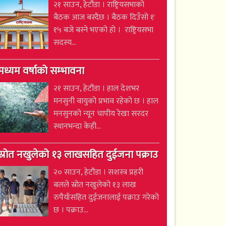
२१ साउन, हेटौंडा । राष्ट्रियसभाको
बैठक आज बस्दैछ । बैठक दिउँसो १ः
१५ बजे बस्ने भएको हो । राष्ट्रियसभा
सदस्य...
मध्यम वर्षाको सम्भावना
२१ साउन, हेटौंडा । हाल देशभर
मनसुनी वायुको प्रभाव रहेको छ । हाल
मनसुनको न्यून चापीय रेखा सरदर
स्थानभन्दा केही...
स्रोत नखुलेको १३ लाखसहित दुईजना पक्राउ
२० साउन, हेटौंडा । सशस्त्र प्रहरी
बलले स्रोत नखुलेको १३ लाख
रुपैयाँसहित दुईजनालाई पक्राउ गरेको
छ । पक्राउ...