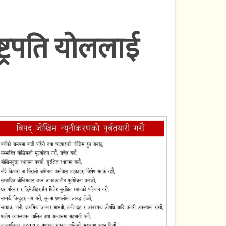
्ट्रपति योललाई