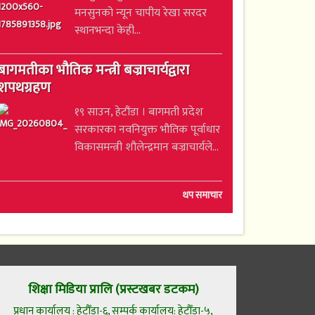
मनसुनको न्यून चापीय रेखा सरदर
स्थानभन्दा केही...
बागमतीका भौतिक मन्त्री बज्राचार्यद्वारा
शपथग्रहण
१९ साउन, हेटौंडा । बागमती प्रदेश
सरकारका नवनियुक्त भौतिक पूर्वाधार
विकासमन्त्री शौलेन्द्रमान बज्राचार्यले...
थप समाचार
शिक्षा मिडिया प्रालि (प्रस्टखबर डटकम)
प्रधान कार्यालय : हेटौँडा-६, सम्पर्क कार्यालय: हेटौँडा-५,