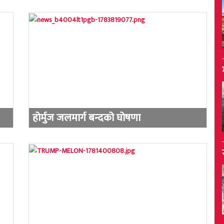
होर्मुज जलमार्ग बन्दको घोषणा