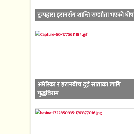
ट्रम्पद्वारा इरानसँग शान्ति सम्झौता भएको घो
अमेरिका र इरानबीच दुई साताका लागि
युद्धविराम