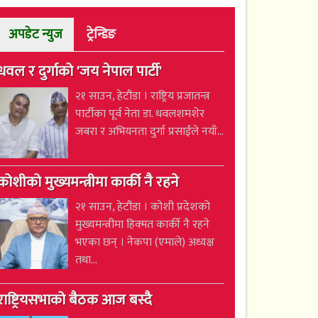
अपडेट न्युज
ट्रेन्डिङ
धवल र दुर्गाको 'जय नेपाल पार्टी'
२१ साउन, हेटौंडा । राष्ट्रिय प्रजातन्त्र
पार्टीका पूर्व नेता डा. धवलशमशेर
जबरा र अभियनता दुर्गा प्रसाईंले नयाँ...
कोशीको मुख्यमन्त्रीमा कार्की नै रहने
२१ साउन, हेटौंडा । कोशी प्रदेशको
मुख्यमन्त्रीमा हिक्मत कार्की नै रहने
भएका छन् । नेकपा (एमाले) अध्यक्ष
तथा...
राष्ट्रियसभाको बैठक आज बस्दै