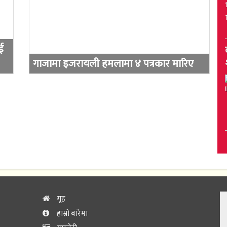
ई
गाजामा इजरायली हमलामा ४ पत्रकार मारिए
गृह
हाम्रो बारेमा