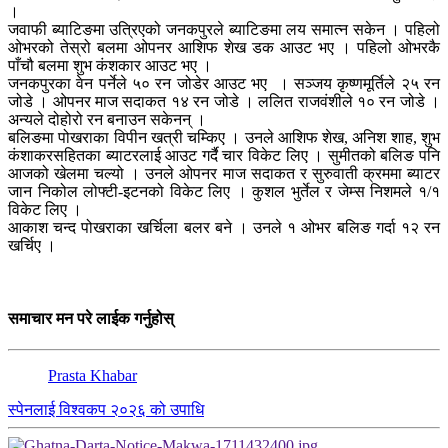
।
जवाफी ब्याटिङमा उत्रिएको जनकपुरले ब्याटिङमा लय समात्न सकेन । पहिलो
ओभरको तेस्रो बलमा ओपनर आशिफ शेख डक आउट भए । पहिलो ओभरकै
पाँचौ बलमा शुभ कंशकार आउट भए ।
जनकपुरका वेन पर्नेले ५० रन जोडेर आउट भए । सञ्जय कृष्णमूर्तिले २५ रन
जोडे । ओपनर माज सदाकत १४ रन जोडे । ललित राजवंशीले १० रन जोडे ।
अन्यले दोहोरो रन बनाउन सकेनन् ।
बलिङमा पोखराका विपीन खत्री चम्किए । उनले आशिफ शेख, अनिश शाह, शुभ
कंशाकरसहितका ब्याटरलाई आउट गर्दै चार विकेट लिए । सुमीतको बलिङ पनि
आजको खेलमा चल्यो । उनले ओपनर माज सदाकत र सुरुवाती क्रममा ब्याटर
जान निकोल लोफ्टी-इटनको विकेट लिए । कुशल भुर्तेल र जेम्स निशमले १/१
विकेट लिए ।
आकाश चन्द पोखराका खर्चिला बलर बने । उनले १ ओभर बलिङ गर्दा १२ रन
खर्चिए ।
समाचार मन परे लाईक गर्नुहोस्
Prasta Khabar
स्पेनलाई विश्वकप २०२६ को उपाधि