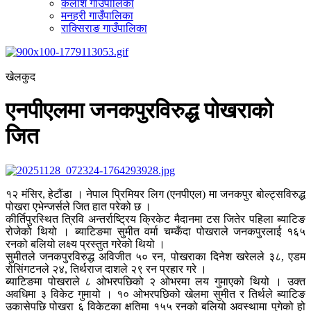
कैलाश गाउँपालिका
मनहरी गाउँपालिका
राक्सिराङ गाउँपालिका
खेलकुद
एनपीएलमा जनकपुरविरुद्ध पोखराको
जित
१२ मंसिर, हेटौंडा । नेपाल प्रिमियर लिग (एनपीएल) मा जनकपुर बोल्ट्सविरुद्ध
पोखरा एभेन्जर्सले जित हात परेको छ ।
कीर्तिपुरस्थित त्रिवि अन्तर्राष्ट्रिय क्रिकेट मैदानमा टस जितेर पहिला ब्याटिङ
रोजेको थियो । ब्याटिङमा सुमीत वर्मा चम्कँदा पोखराले जनकपुरलाई १६५
रनको बलियो लक्ष्य प्रस्तुत गरेको थियो ।
सुमीतले जनकपुरविरुद्ध अविजीत ५० रन, पोखराका दिनेश खरेलले ३८, एडम
रोसिंगटनले २४, तिर्थराज दाशले २९ रन प्रहार गरे ।
ब्याटिङमा पोखराले ८ ओभरपछिको २ ओभरमा लय गुमाएको थियो । उक्त
अवधिमा ३ विकेट गुमायो । १० ओभरपछिको खेलमा सुमीत र तिर्थले ब्याटिङ
उकासेपछि पोखरा ६ विकेटका क्षतिमा १५५ रनको बलियो अवस्थामा पुगेको हो