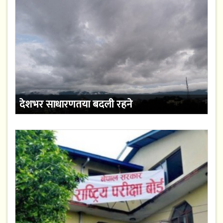
देशभर साधारणतया बदली रहने