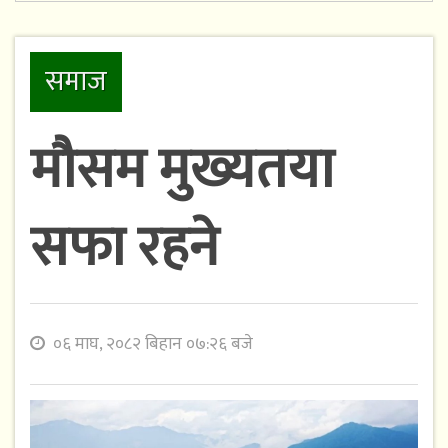
समाज
मौसम मुख्यतया
सफा रहने
०६ माघ, २०८२ बिहान ०७:२६ बजे