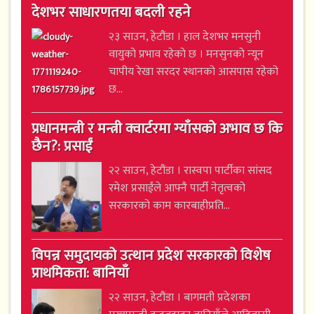
देशभर साधारणतया बदली रहने
२३ साउन, हेटौंडा । हाल देशभर मनसुनी
वायुको प्रभाव रहेको छ । मनसुनको न्यून
चापीय रेखा सरदर स्थानको आसपास रहेको
छ...
प्रधानमन्त्री र मन्त्री क्वार्टरमा ग्याँसको अभाव छ कि
छैन?: प्रसाईं
२२ साउन, हेटौंडा । रास्वपा पार्टीका सांसद
रमेश प्रसाईंले आफ्नै पार्टी नेतृत्वको
सरकारको काम कारबाहीप्रति...
विपन्न समुदायको उत्थान प्रदेश सरकारको विशेष
प्राथमिकता: बानियाँ
२२ साउन, हेटौंडा । बागमती प्रदेशका