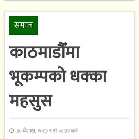
समाज
काठमाडौँमा
भूकम्पको धक्का
महसुस
३० बैशाख, २०८३ राती ०८:३२ बजे