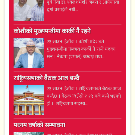
पूर्व नेता डा. धवलशमशेर जबरा र अभियनता
दुर्गा प्रसाईंले नयाँ...
कोशीको मुख्यमन्त्रीमा कार्की नै रहने
२१ साउन, हेटौंडा । कोशी प्रदेशको
मुख्यमन्त्रीमा हिक्मत कार्की नै रहने भएका
छन् । नेकपा (एमाले) अध्यक्ष तथा...
राष्ट्रियसभाको बैठक आज बस्दै
२१ साउन, हेटौंडा । राष्ट्रियसभाको बैठक आज
बस्दैछ । बैठक दिउँसो १ः १५ बजे बस्ने भएको
हो । राष्ट्रियसभा सदस्य...
मध्यम वर्षाको सम्भावना