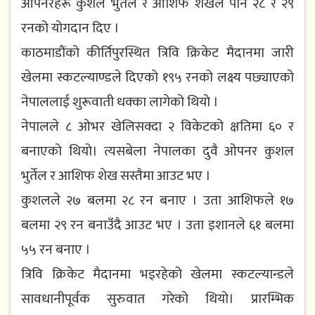
ओपनरहरू कुशल भुर्त‍ेल र आशिफ शेखले पनि २८ र २९
रनको योगदान दिए ।
काठमाडौंको कीर्तिपुरस्थित त्रिवि क्रिकेट मैदानमा जारी
खेलमा स्कटल्याण्डले दिएको १९५ रनको लक्ष्य पछ्याएको
नेपाललाई शुरूवाती धक्का लागेको थियो ।
नेपालले ८ ओभर खेलिसक्दा २ विकेटको क्षतिमा ६० र
बनाएको थियो। त्यसबेला नेपालका दुवै ओपनर कुशल
भुर्तेल र आशिफ शेख सस्तैमा आउट भए ।
कुशलले २७ बलमा २८ रन बनाए । उता आशिफले १७
बलमा २९ रन बनाउँदै आउट भए । उता इशानले ६१ बलमा
५५ रन बनाए ।
त्रिवि क्रिकेट मैदानमा भइरहेको खेलमा स्कटल्यान्डले
सावधानीपूर्वक सुरुवात गरेको थियो। प्रारम्भिक