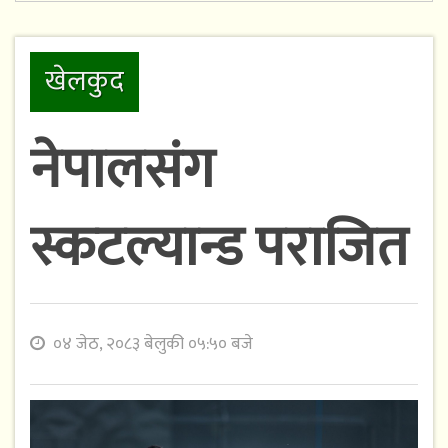
खेलकुद
नेपालसंग
स्कटल्यान्ड पराजित
०४ जेठ, २०८३ बेलुकी ०५:५० बजे