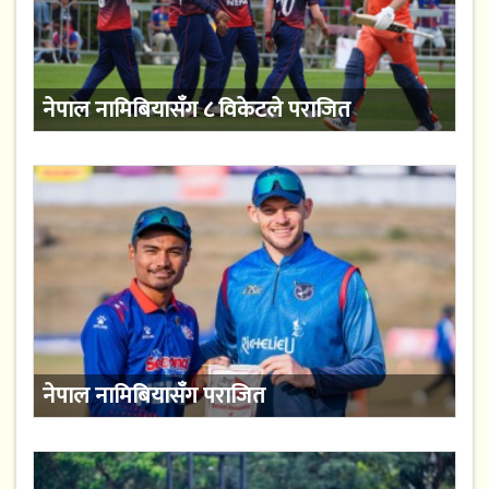
नेपाल नामिबियासँग ८ विकेटले पराजित
नेपाल नामिबियासँग पराजित