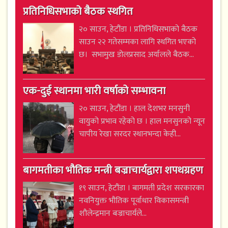
प्रतिनिधिसभाको बैठक स्थगित
२० साउन, हेटौंडा । प्रतिनिधिसभाको बैठक
साउन २२ गतेसम्मका लागि स्थगित भएको
छ। सभामुख डोलप्रसाद अर्यालले बैठक...
एक-दुई स्थानमा भारी वर्षाको सम्भावना
२० साउन, हेटौंडा । हाल देशभर मनसुनी
वायुको प्रभाव रहेको छ । हाल मनसुनको न्यून
चापीय रेखा सरदर स्थानभन्दा केही...
बागमतीका भौतिक मन्त्री बज्राचार्यद्वारा शपथग्रहण
१९ साउन, हेटौंडा । बागमती प्रदेश सरकारका
नवनियुक्त भौतिक पूर्वाधार विकासमन्त्री
शौलेन्द्रमान बज्राचार्यले...