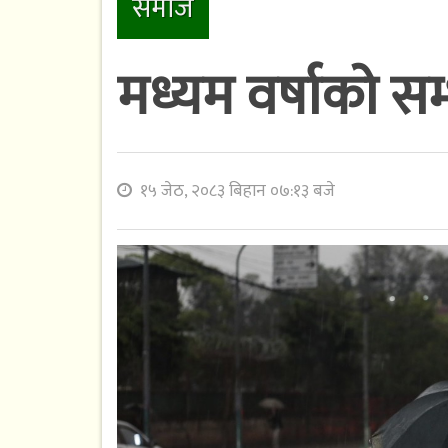
समाज
मध्यम वर्षाको सम
१५ जेठ, २०८३ बिहान ०७:१३ बजे