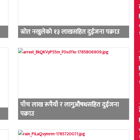
स्रोत नखुलेको १३ लाखसहित दुईजना पक्राउ
पाँच लाख रूपैयाँ र लागुऔषधसहित दुईजना
पक्राउ