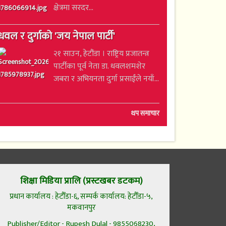
क्षेत्रमा सरदर...
धवल र दुर्गाको 'जय नेपाल पार्टी'
२१ साउन, हेटौंडा । राष्ट्रिय प्रजातन्त्र
पार्टीका पूर्व नेता डा. धवलशमशेर
जबरा र अभियनता दुर्गा प्रसाईंले नयाँ...
थप समाचार
शिक्षा मिडिया प्रालि (प्रस्टखबर डटकम)
प्रधान कार्यालय : हेटौँडा-६, सम्पर्क कार्यालय: हेटौँडा-५,
मकवानपुर
Publisher/Editor - Rupesh Dulal - 9855068230,