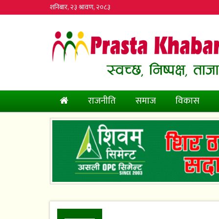
शनिबार, २३ श्रावण, २०८३
(current)
राजनीति
समाज
विकास