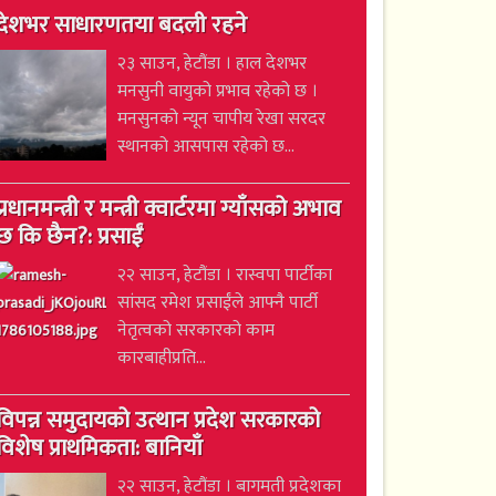
देशभर साधारणतया बदली रहने
२३ साउन, हेटौंडा । हाल देशभर
मनसुनी वायुको प्रभाव रहेको छ ।
मनसुनको न्यून चापीय रेखा सरदर
स्थानको आसपास रहेको छ...
प्रधानमन्त्री र मन्त्री क्वार्टरमा ग्याँसको अभाव
छ कि छैन?: प्रसाईं
२२ साउन, हेटौंडा । रास्वपा पार्टीका
सांसद रमेश प्रसाईंले आफ्नै पार्टी
नेतृत्वको सरकारको काम
कारबाहीप्रति...
विपन्न समुदायको उत्थान प्रदेश सरकारको
विशेष प्राथमिकता: बानियाँ
२२ साउन, हेटौंडा । बागमती प्रदेशका