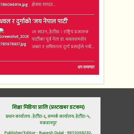
क्षेत्रमा सरदर...
धवल र दुर्गाको 'जय नेपाल पार्टी'
२१ साउन, हेटौंडा । राष्ट्रिय प्रजातन्त्र
पार्टीका पूर्व नेता डा. धवलशमशेर
जबरा र अभियनता दुर्गा प्रसाईंले नयाँ...
थप समाचार
शिक्षा मिडिया प्रालि (प्रस्टखबर डटकम)
प्रधान कार्यालय : हेटौँडा-६, सम्पर्क कार्यालय: हेटौँडा-५,
मकवानपुर
Publisher/Editor - Rupesh Dulal - 9855068230,