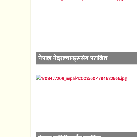
नेपाल नेदरल्यान्ड्ससंग पराजित