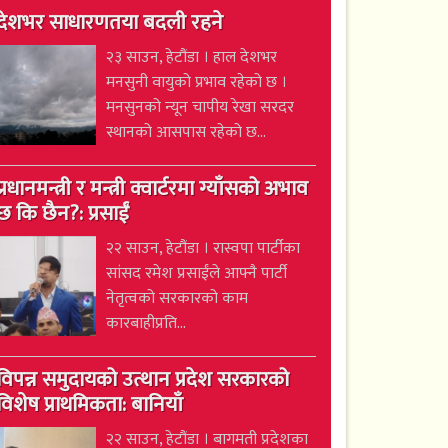
देशभर साधारणतया बदली रहने
२३ साउन, हेटौंडा । हाल देशभर
मनसुनी वायुको प्रभाव रहेको छ ।
मनसुनको न्यून चापीय रेखा सरदर
स्थानको आसपास रहेको छ...
प्रधानमन्त्री र मन्त्री क्वार्टरमा ग्याँसको अभाव
छ कि छैन?: प्रसाईं
२२ साउन, हेटौंडा । रास्वपा पार्टीका
सांसद रमेश प्रसाईंले आफ्नै पार्टी
नेतृत्वको सरकारको काम
कारबाहीप्रति...
विपन्न समुदायको उत्थान प्रदेश सरकारको
विशेष प्राथमिकता: बानियाँ
२२ साउन, हेटौंडा । बागमती प्रदेशका