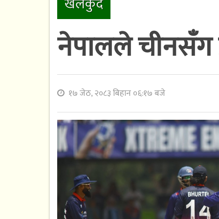
खेलकुद
नेपालले चीनसँग प्र
१७ जेठ, २०८३ बिहान ०६:१७ बजे