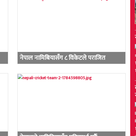
नेपाल नामिबियासँग ८ विकेटले पराजित