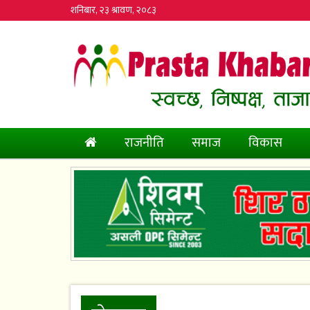
शनिबार, २३ श्रावण, २०८३
(current)
राजनीति
समाज
विकास