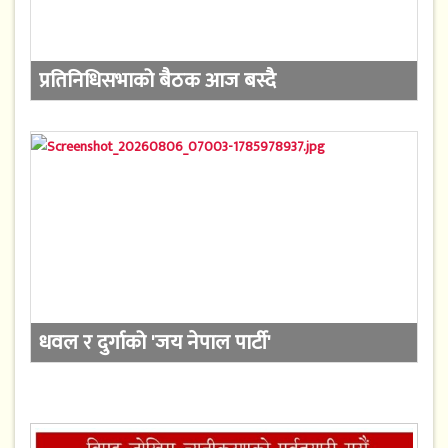
प्रतिनिधिसभाको बैठक आज बस्दै
धवल र दुर्गाको 'जय नेपाल पार्टी'