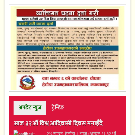
अपडेट न्युज
ट्रेन्डिङ
आज ३२औँ विश्व आदिवासी दिवस मनाइँदै
२४ साउन, हेटौंडा । आज (अगस्ट ९) ३२औँ