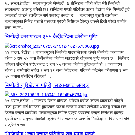
१८ साउन,हेटौंडा। मकवानपुरको भीमफेदी- ६ धोर्सिङमा पहिरो जाँदा भैसे भिमफेदी
सडकखण्ड अवरुद्ध बनेको छ। धोर्सिङमा गएको पहिरोका कारण हेटौंडा-भैसे-भिमफेदी हुदै
काठमाडौं जोड्ने बैकल्पिक मार्ग अवरुद्ध बनेको छ। मकवानपुर प्रहरी कार्यालय
मकवानपुरका निमित्त प्रहरी प्रवक्ता प्रहरी निरीक्षक देवेन्द्र दासले हिजो परेको पानीले
उक्त स्थान...
भिमफेदी कारागारका ३५५ कैदीबन्दिमा कोरोना पुष्टि
१४ साउन, हेटौंडा । मकवानपुरको भिमफेदी गाउपालिकामा रहेकोे भीमफेदी कारागारमा
रहेका ३ सय ५५ जना कैदीबन्दिमा कोरोना भाइरसको संक्रमण पुष्टि भएको छ । बिहीवार
गरिएको एन्टिजेन परिक्षणबाट ३ सय ५५ जनामा कोरोना पुष्टिभएको हो । कारागारमा
रहेका ८ कर्माचारी सहित ९ सय ६९ जना कैदीहरुमा गरिएको एन्टिजेन परीक्षणमा ३ सय
५५ जनामा पोजेटिभ देखिएको ...
भिमफेदी जुरिखेतमा पहिरो, सडकखण्ड अवरुद्ध
१५ असार,हेटौंडा । मंगलबार बिहान देखिको अविरल वर्षाका कारण काठमाडौं जोड्ने
छोटो दुरीको मार्ग भिमफेदी-कुलेखानी सडक खण्डमा पहिरो खसेपछि अवरुद्ध बनेका छन्।
जिल्ला प्रहरी कार्यालय मकवानपुरका निमित्त प्रहरी प्रवक्ता प्रहरी निरीक्षक देवेन्द्र
दासले बताए अनुसार भिमफेदी कुलेखानी सडकखण्ड अन्तर्गत भिमफेदी-६ चिसापानी गढि
र जुरिखेत सम्म...
भिमफेदीमा भरुवा बन्दुक पड्किँदा एक युवक घाइते