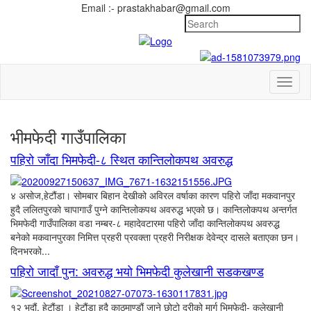
Email :- prastakhabar@gmail.com
Toggl
naviga
भीमफेदी गाउँपालिका
पहिरो जाँदा भिमफेदी-८ स्थित कान्तिलोकपथ अवरुद्ध
४ असोज,हेटौंडा। सोमबार बिहान देखीको अविरल वर्षाका कारण पहिरो जाँदा मकवानपुर
हुदै ललितपुरको चापागाउँ पुग्ने कान्तिलोकपथ अवरुद्ध भएको छ। कान्तिलोकपथ अन्तर्गत
भिमफेदी गाउँपालिका वडा नम्बर-८ महादेवटारमा पहिरो जाँदा कान्तिलोकपथ अवरुद्ध
बनेको मकवानपुरका निमित्त प्रहरी प्रवक्ता प्रहरी निरीक्षक देवेन्द्र दासले बताएका छन।
दिनभरको...
पहिरो जादाँ पुन: अवरुद्ध भयो भिमफेदी कुलेखानी सडकखण्ड
१२ भदौं, हेटौंडा । हेटौंडा हुदै काठमाण्डौं जाने छोटो दुरीको मार्ग भिमफेदी- कुलेखानी