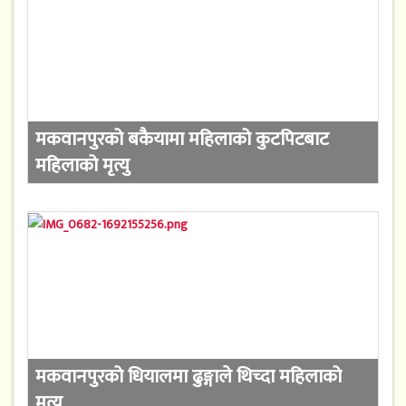
मकवानपुरको बकैयामा महिलाको कुटपिटबाट
महिलाको मृत्यु
मकवानपुरको धियालमा ढुङ्गाले थिच्दा महिलाको
मृत्यु