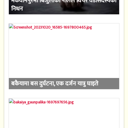
मकवानपुरमा बिजुलीको पोलले थिचेर वडासदस्यको
निधन
बकैयामा बस दुर्घटना, एक दर्जन यात्रु घाइते