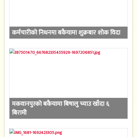
कर्मचारीको निधनमा बकैयामा शुक्रबार शोक विदा
मकवानपुरको बकैयामा बिषालु च्याउ खाँदा ६
बिरामी