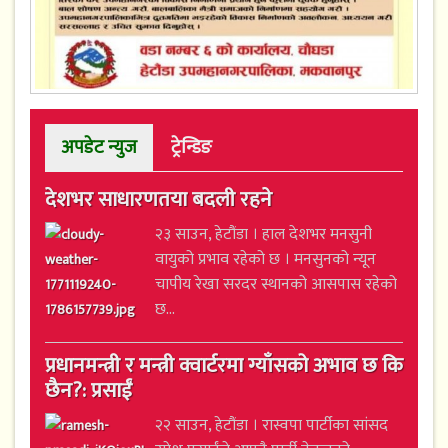
अपडेट न्युज
ट्रेन्डिङ
देशभर साधारणतया बदली रहने
२३ साउन, हेटौंडा । हाल देशभर मनसुनी
वायुको प्रभाव रहेको छ । मनसुनको न्यून
चापीय रेखा सरदर स्थानको आसपास रहेको
छ...
प्रधानमन्त्री र मन्त्री क्वार्टरमा ग्याँसको अभाव छ कि
छैन?: प्रसाईं
२२ साउन, हेटौंडा । रास्वपा पार्टीका सांसद