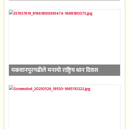
मकवानपुरगढीले मनायो राष्ट्रिय धान दिवस