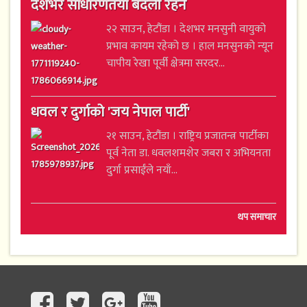
देशभर साधारणतया बदली रहने
२२ साउन, हेटौंडा । देशभर मनसुनी वायुको
प्रभाव कायम रहेको छ । हाल मनसुनको न्यून
चापीय रेखा पूर्वी क्षेत्रमा सरदर...
धवल र दुर्गाको 'जय नेपाल पार्टी'
२१ साउन, हेटौंडा । राष्ट्रिय प्रजातन्त्र पार्टीका
पूर्व नेता डा. धवलशमशेर जबरा र अभियनता
दुर्गा प्रसाईंले नयाँ...
थप समाचार