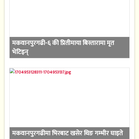
मकवानपुरगढी-६ की प्रितीमाया बिस्तारामा मृत
भेटिइन्
मकवानपुरगढीमा भिरबाट खसेर थिङ गम्भीर घाइते