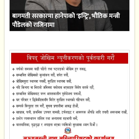
बागमती सरकारमा हानेपाको 'इन्ट्रि', भौतिक मन्त्री
पौडेलको राजिनामा