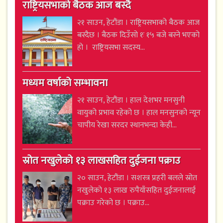
राष्ट्रियसभाको बैठक आज बस्दै
२१ साउन, हेटौंडा । राष्ट्रियसभाको बैठक आज
बस्दैछ । बैठक दिउँसो १ः १५ बजे बस्ने भएको
हो । राष्ट्रियसभा सदस्य...
मध्यम वर्षाको सम्भावना
२१ साउन, हेटौंडा । हाल देशभर मनसुनी
वायुको प्रभाव रहेको छ । हाल मनसुनको न्यून
चापीय रेखा सरदर स्थानभन्दा केही...
स्रोत नखुलेको १३ लाखसहित दुईजना पक्राउ
२० साउन, हेटौंडा । सशस्त्र प्रहरी बलले स्रोत
नखुलेको १३ लाख रुपैयाँसहित दुईजनालाई
पक्राउ गरेको छ । पक्राउ...