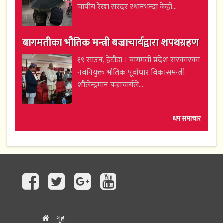
चापीय रेखा सरदर स्थानभन्दा केही...
बागमतीका भौतिक मन्त्री बज्राचार्यद्वारा शपथग्रहण
१९ साउन, हेटौंडा । बागमती प्रदेश सरकारका
नवनियुक्त भौतिक पूर्वाधार विकासमन्त्री
शौलेन्द्रमान बज्राचार्यले...
थप समाचार
गृह