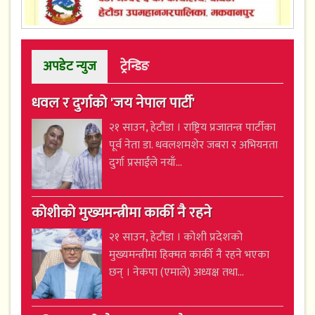
अपडेट न्युज
ट्रेन्डिङ
धवल र दुर्गाको 'जय नेपाल पार्टी'
२१ साउन, हेटौंडा । राष्ट्रिय प्रजातन्त्र पार्टीका
पूर्व नेता डा. धवलशमशेर जबरा र अभियनता
दुर्गा प्रसाईंले नयाँ...
कोशीको मुख्यमन्त्रीमा कार्की नै रहने
२१ साउन, हेटौंडा । कोशी प्रदेशको
मुख्यमन्त्रीमा हिक्मत कार्की नै रहने भएका
छन् । नेकपा (एमाले) अध्यक्ष तथा...