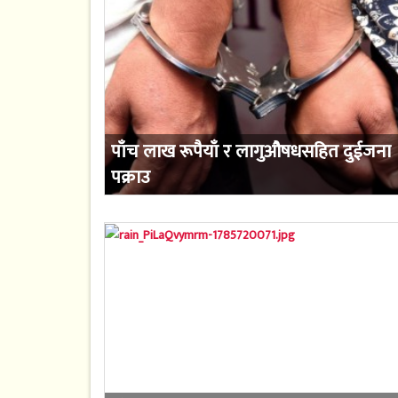
पाँच लाख रूपैयाँ र लागुऔषधसहित दुईजना
पक्राउ