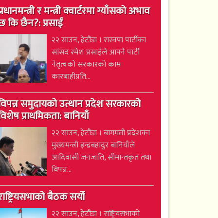
प्रधानमन्त्री र मन्त्री क्वार्टरमा ग्याँसको अभाव
छ कि छैन?: प्रसाईं
२२ साउन, हेटौंडा । रास्वपा पार्टीका
सांसद रमेश प्रसाईंले आफ्नै पार्टी
नेतृत्वको सरकारको काम
कारबाहीप्रति...
विपन्न समुदायको उत्थान प्रदेश सरकारको
विशेष प्राथमिकता: बानियाँ
२२ साउन, हेटौंडा । बागमती प्रदेशका
मुख्यमन्त्री इन्द्रबहादुर बानियाँले
आदिवासी जनजाति, सीमान्तकृत तथा
विपन्न...
राष्ट्रियसभाको बैठक सर्यो
२२ साउन, हेटौंडा । राष्ट्रियसभाको