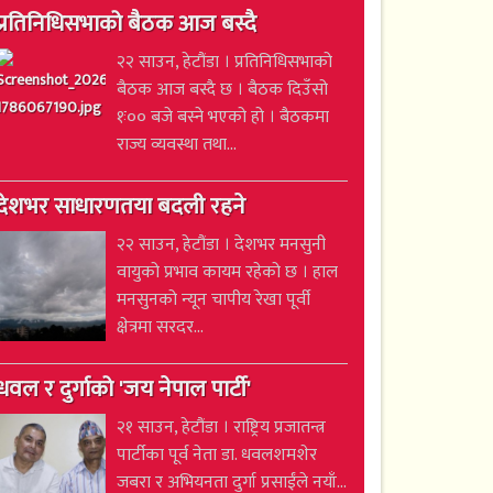
प्रतिनिधिसभाको बैठक आज बस्दै
२२ साउन, हेटौंडा । प्रतिनिधिसभाको
बैठक आज बस्दै छ । बैठक दिउँसो
१ः०० बजे बस्ने भएको हो । बैठकमा
राज्य व्यवस्था तथा...
देशभर साधारणतया बदली रहने
२२ साउन, हेटौंडा । देशभर मनसुनी
वायुको प्रभाव कायम रहेको छ । हाल
मनसुनको न्यून चापीय रेखा पूर्वी
क्षेत्रमा सरदर...
धवल र दुर्गाको 'जय नेपाल पार्टी'
२१ साउन, हेटौंडा । राष्ट्रिय प्रजातन्त्र
पार्टीका पूर्व नेता डा. धवलशमशेर
जबरा र अभियनता दुर्गा प्रसाईंले नयाँ...