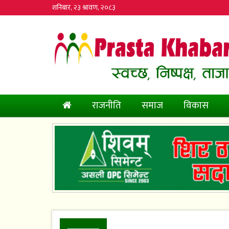
शनिबार, २३ श्रावण, २०८३
(current)
राजनीति
समाज
विकास