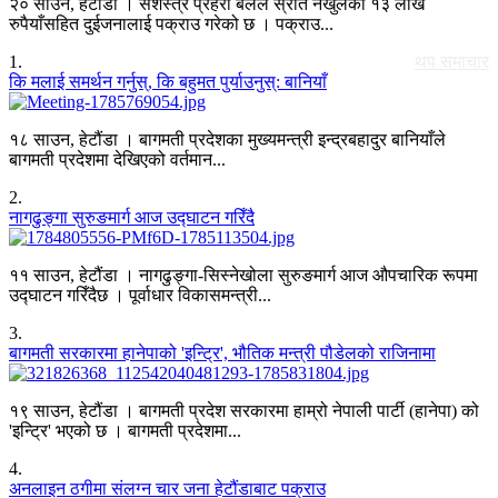
२० साउन, हेटौंडा । सशस्त्र प्रहरी बलले स्रोत नखुलेको १३ लाख
रुपैयाँसहित दुईजनालाई पक्राउ गरेको छ । पक्राउ...
1
.
थप समाचार
कि मलाई समर्थन गर्नुस्, कि बहुमत पुर्याउनुस्: बानियाँ
१८ साउन, हेटौंडा । बागमती प्रदेशका मुख्यमन्त्री इन्द्रबहादुर बानियाँले
बागमती प्रदेशमा देखिएको वर्तमान...
2
.
नागढुङ्गा सुरुङमार्ग आज उद्घाटन गरिँदै
११ साउन, हेटौंडा । नागढुङ्गा-सिस्नेखोला सुरुङमार्ग आज औपचारिक रूपमा
उद्घाटन गरिँदैछ । पूर्वाधार विकासमन्त्री...
3
.
बागमती सरकारमा हानेपाको 'इन्ट्रि', भौतिक मन्त्री पौडेलको राजिनामा
१९ साउन, हेटौंडा । बागमती प्रदेश सरकारमा हाम्रो नेपाली पार्टी (हानेपा) को
'इन्ट्रि' भएको छ । बागमती प्रदेशमा...
4
.
अनलाइन ठगीमा संलग्न चार जना हेटौंडाबाट पक्राउ