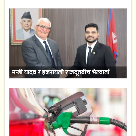
मन्त्री यादव र इजरायली राजदूतबीच भेटवार्ता