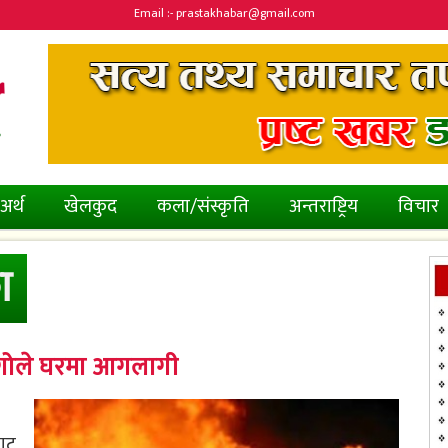
Email :- prastakhabar@gmail.com
अर्थ
खेलकुद
कला/संस्कृति
अन्तराष्ट्रिय
विचार
ा
गोले घरमा आगलागी
बाट