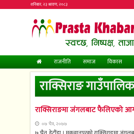
शनिबार, २३ श्रावण, २०८३
(current)
राजनीति
समाज
विकास
राक्सिराङ गाउँपालिक
राक्सिराङमा जंगलबाट फैलिएको आ
०७ चैत्र, २०७७
७ चैत, हेटौंडा । मकवानपुरको राक्सिराङमा जंगल