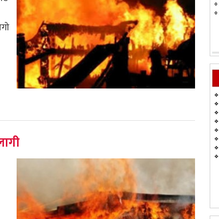
आगो
लागी