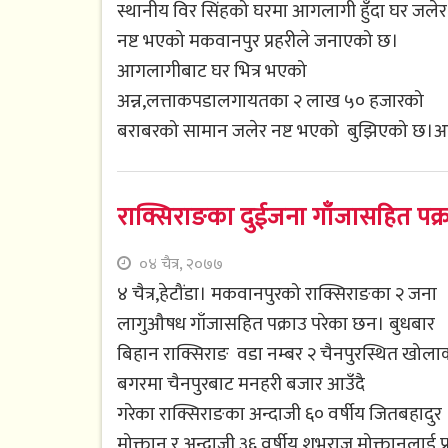
स्थानीय विर सिंहको घरमा आगलागी हुँदा घर जलेर
नष्ट भएको मकवानपुर प्रहरीले जनाएको छ।
आगलागीबाट घर भित्र भएको
अन्न,लत्ताकपडालगायतका २ लाख ५० हजारको
बराबरको सामान जलेर नष्ट भएको बुझिएको छ।आ
राक्सिराङका दुईजना गाँजासहित पक्
०४ चैत्र, २०७७
४ चैत्र,हेटौंडा। मकवानपुरको राक्सिराङका २ जना
लागुऔषध गाँजासहित पक्राउ परेका छन। बुधबार
बिहान राक्सिराङ वडा नम्बर २ चैनपुरस्थित खोला
बगरमा चैनपुरबाट मनहरी बजार आउँदै
गरेका राक्सिराङका अन्दाजी ६० वर्षीय जितबहादुर
मोक्तान र अन्दाजी ३६ वर्षीय शुभराज मोक्तानलाई प्