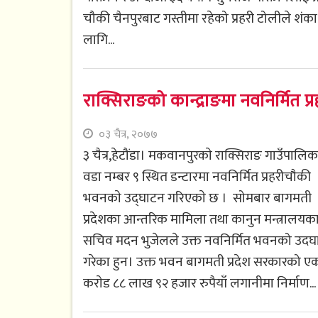
चौकी चैनपुरबाट गस्तीमा रहेको प्रहरी टोलीले शंका
लागि...
राक्सिराङको कान्द्राङमा नवनिर्मित 
०३ चैत्र, २०७७
३ चैत्र,हेटौंडा। मकवानपुरकाे राक्सिराङ गाउँपालिक
वडा नम्बर ९ स्थित डन्टारमा नवनिर्मित प्रहरीचाैकी
भवनकाे उद्घाटन गरिएकाे छ । सोमबार बागमती
प्रदेशका आन्तरिक मामिला तथा कानुन मन्त्रालयक
सचिव मदन भुजेलले उक्त नवनिर्मित भवनको उदघ
गरेका हुन। उक्त भवन बागमती प्रदेश सरकारको ए
कराेड ८८ लाख ९२ हजार रुपैयाँ लगानीमा निर्माण...