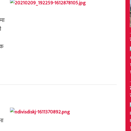
 मा
ी
िक
मा