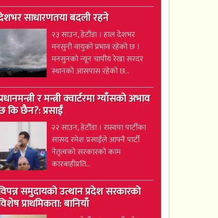
देशभर साधारणतया बदली रहने
२३ साउन, हेटौंडा । हाल देशभर
मनसुनी वायुको प्रभाव रहेको छ ।
मनसुनको न्यून चापीय रेखा सरदर
स्थानको आसपास रहेको छ...
प्रधानमन्त्री र मन्त्री क्वार्टरमा ग्याँसको अभाव
छ कि छैन?: प्रसाईं
२२ साउन, हेटौंडा । रास्वपा पार्टीका
सांसद रमेश प्रसाईंले आफ्नै पार्टी
नेतृत्वको सरकारको काम
कारबाहीप्रति...
विपन्न समुदायको उत्थान प्रदेश सरकारको
विशेष प्राथमिकता: बानियाँ