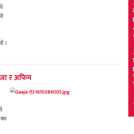
को
यो
यो ।
ाँजा र अफिम
को
ाका