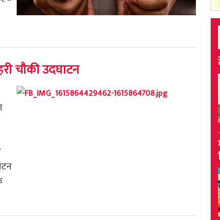
प्रहरी चौकी उदघाटन
ा
ा
ाटन
क