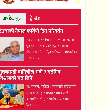
अपडेट न्युज
ट्रेन्डिङ
देउवाको नेपाल फर्किने दिन परिवर्तन
२३ साउन, हेटौंडा । नेपाली कांग्रेसका
पूर्वसभापति शेरबहादुर देउवाको
नेपाल फर्किने दिन परिवर्तन भएको छ
। साउन २६...
मुख्यमन्त्री बानियाँले भदौ ३ गतेभित्र
विश्वासको मत लिने
२३ साउन, हेटौंडा । बागमती प्रदेशका
मुख्यमन्त्री इन्द्रबहादुर बानियाँले
आगामी भदौ ३ गतेभित्र संसदबाट
विश्वासको...