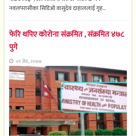
नवलपरासीका सिडिओ वासुदेव दाहाललाई गृह...
फेरि थपिए कोरोना संक्रमित , संक्रमित ४७८
पुगे
०९ जेठ, २०७७