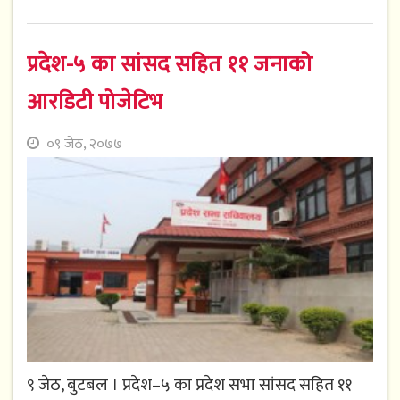
प्रदेश-५ का सांसद सहित ११ जनाको
आरडिटी पोजेटिभ
०९ जेठ, २०७७
९ जेठ, बुटबल । प्रदेश–५ का प्रदेश सभा सांसद सहित ११