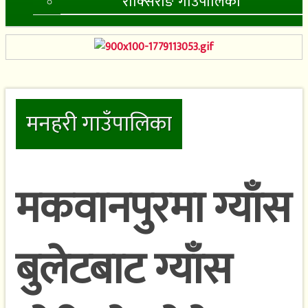
राक्सिराङ गाउँपालिका
मनहरी गाउँपालिका
मकवानपुरमा ग्याँस
बुलेटबाट ग्याँस