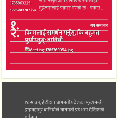
स्रोत नखुलेको १३ लाख रुपैयाँसहित
दुईजनालाई पक्राउ गरेको छ । पक्राउ...
१
.
थप समाचार
२
.
कि मलाई समर्थन गर्नुस्, कि बहुमत
पुर्याउनुस्: बानियाँ
१८ साउन, हेटौंडा । बागमती प्रदेशका मुख्यमन्त्री
इन्द्रबहादुर बानियाँले बागमती प्रदेशमा देखिएको
वर्तमान...