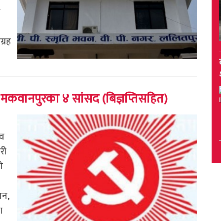
े
्रह
्रिए मकवानपुरका ४ सांसद (बिज्ञप्तिसहित)
्व
री
ो
ान,
श