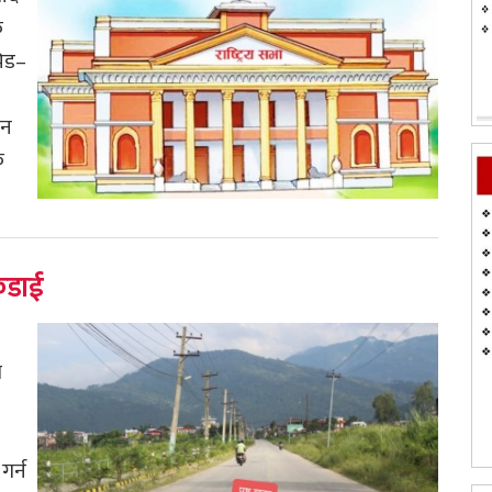
क
भिड–
शन
क
कडाई
श
गर्न