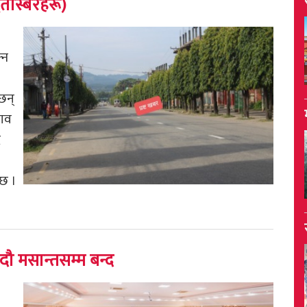
 (तस्बिरहरू)
्न
छन्
भाव
द
 छ ।
 भदौ मसान्तसम्म बन्द