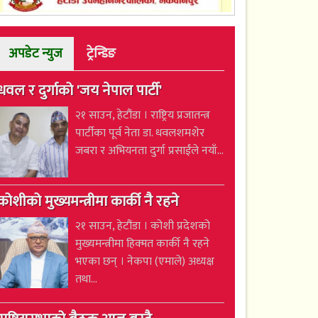
अपडेट न्युज
ट्रेन्डिङ
धवल र दुर्गाको 'जय नेपाल पार्टी'
२१ साउन, हेटौंडा । राष्ट्रिय प्रजातन्त्र
पार्टीका पूर्व नेता डा. धवलशमशेर
जबरा र अभियनता दुर्गा प्रसाईंले नयाँ...
कोशीको मुख्यमन्त्रीमा कार्की नै रहने
२१ साउन, हेटौंडा । कोशी प्रदेशको
मुख्यमन्त्रीमा हिक्मत कार्की नै रहने
भएका छन् । नेकपा (एमाले) अध्यक्ष
तथा...