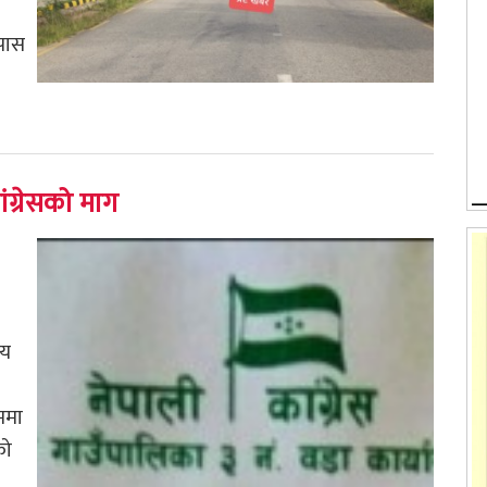
पास
ग्रेसको माग
जय
ममा
को