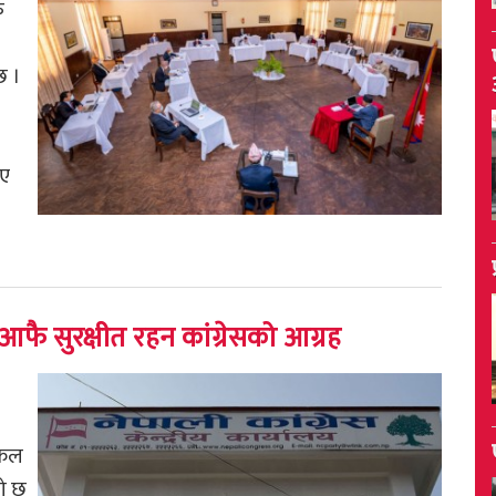
ु
 छ ।
भए
फै सुरक्षीत रहन कांग्रेसको आग्रह
सफल
को छ