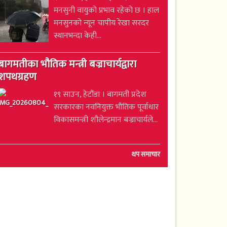
मनसुनी वायुको प्रभाव रहेको छ । हाल
मनसुनको न्यून चापीय रेखा सरदर
स्थानभन्दा केही...
बागमतीका भौतिक मन्त्री बज्राचार्यद्वारा
शपथग्रहण
१९ साउन, हेटौंडा । बागमती प्रदेश
सरकारका नवनियुक्त भौतिक पूर्वाधार
विकासमन्त्री शौलेन्द्रमान बज्राचार्यले...
थप समाचार