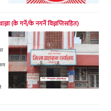
ञा (के गर्ने/के नगर्ने विज्ञप्तिसहित)
डा
५ सय
े