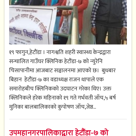
१९ फागुन,हेटौंडा । नागश्वति शहरी स्वास्थ्य केन्द्रद्वारा
सन्चालित गाउँघर क्लिनिक हेटौंडा-७ को न्युरेनि
चिसापानीमा आजबाट सञ्चालनमा आएको छ। बुधबार
बिहान हेटौंडा-७ का वडाध्यक्ष राजन थापाले एक
समारोहबीच क्लिनिकको उदघाटन गरेका थिए। उक्त
क्लिनिकले हरेक महिनाको १९ गते गर्भवती जाँच,५ बर्ष
मुनिका बालबालिकाको कुपोषण जाँच,जेष्ठ...
उपमहानगरपालिकाद्वारा हेटौंडा-७ को