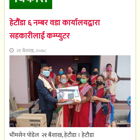
हेटौंडा ६ नम्बर वडा कार्यालयद्वारा
सहकारीलाई कम्प्युटर
२१ बैशाख, २०७८
भीमसेन पोडेल २१ बैशाख, हेटौडा । हेटौडा