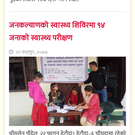
जनकल्याणको स्वास्थ्य शिविरमा ९४
जनाको स्वास्थ्य परीक्षण
२२ फाल्गुन, २०७७
भीमसेन पौडेल २२ फागुन,हेटौंडा। हेटौडा–६ चौघडामा रहेको