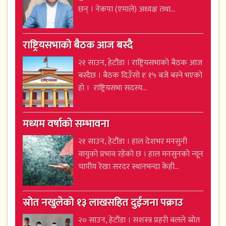
छन् । नेकपा (एमाले) अध्यक्ष तथा...
राष्ट्रियसभाको बैठक आज बस्दै
२१ साउन, हेटौंडा । राष्ट्रियसभाको बैठक आज
बस्दैछ । बैठक दिउँसो १ः १५ बजे बस्ने भएको
हो । राष्ट्रियसभा सदस्य...
मध्यम वर्षाको सम्भावना
२१ साउन, हेटौंडा । हाल देशभर मनसुनी
वायुको प्रभाव रहेको छ । हाल मनसुनको न्यून
चापीय रेखा सरदर स्थानभन्दा केही...
स्रोत नखुलेको १३ लाखसहित दुईजना पक्राउ
२० साउन, हेटौंडा । सशस्त्र प्रहरी बलले स्रोत