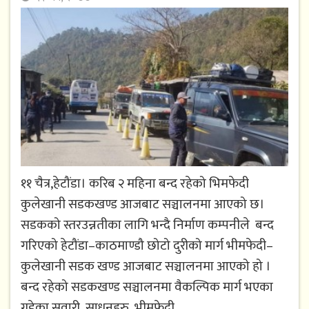
११ चैत्र,हेटौंडा। करिब २ महिना बन्द रहेको भिमफेदी
कुलेखानी सडकखण्ड आजबाट सञ्चालनमा आएको छ।
सडकको स्तरउन्नतीका लागि भन्दै निर्माण कम्पनीले बन्द
गरिएको हेटौंडा–काठमाण्डौ छोटो दुरीको मार्ग भीमफेदी–
कुलेखानी सडक खण्ड आजबाट सञ्चालनमा आएको हो ।
बन्द रहेको सडकखण्ड सञ्चालनमा वैकल्पिक मार्ग भएका
गुडेका सवारी साधनहरु भीमफेदी...