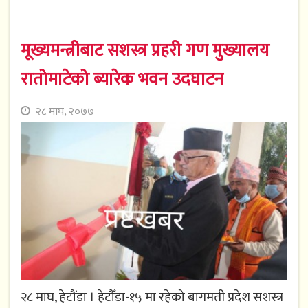
मूख्यमन्त्रीबाट सशस्त्र प्रहरी गण मुख्यालय
रातोमाटेको ब्यारेक भवन उदघाटन
२८ माघ, २०७७
२८ माघ, हेटौंडा । हेटौँडा-१५ मा रहेको बागमती प्रदेश सशस्त्र