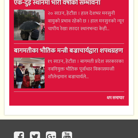
एक-दुई स्थानमा भारी वर्षाको सम्भावना
२० साउन, हेटौंडा । हाल देशभर मनसुनी
वायुको प्रभाव रहेको छ । हाल मनसुनको न्यून
चापीय रेखा सरदर स्थानभन्दा केही...
बागमतीका भौतिक मन्त्री बज्राचार्यद्वारा शपथग्रहण
१९ साउन, हेटौंडा । बागमती प्रदेश सरकारका
नवनियुक्त भौतिक पूर्वाधार विकासमन्त्री
शौलेन्द्रमान बज्राचार्यले...
थप समाचार