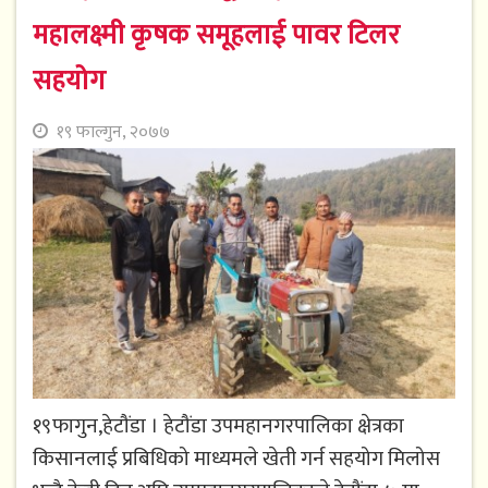
महालक्ष्मी कृषक समूहलाई पावर टिलर
सहयोग
१९ फाल्गुन, २०७७
१९फागुन,हेटौंडा । हेटौंडा उपमहानगरपालिका क्षेत्रका
किसानलाई प्रबिधिको माध्यमले खेती गर्न सहयोग मिलोस