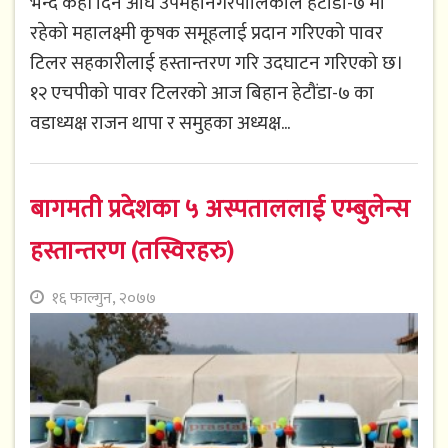
भन्दै केही दिन अघि उपमहानगरपालिकाले हेटौंडा-७ मा
रहेको महालक्ष्मी कृषक समूहलाई प्रदान गरिएको पावर
टिलर सहकारीलाई हस्तान्तरण गरि उदघाटन गरिएको छ।
१२ एचपीको पावर टिलरको आज बिहान हेटौंडा-७ का
वडाध्यक्ष राजन थापा र समुहका अध्यक्ष...
बागमती प्रदेशका ५ अस्पताललाई एम्बुलेन्स
हस्तान्तरण (तस्विरहरु)
१६ फाल्गुन, २०७७